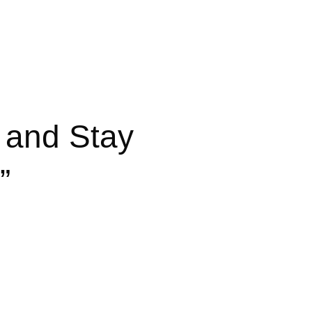
 and Stay
”