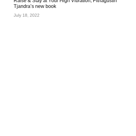
Raise & Stay at Your High Vibration, Fitriagustin
Tjandra’s new book
July 18, 2022