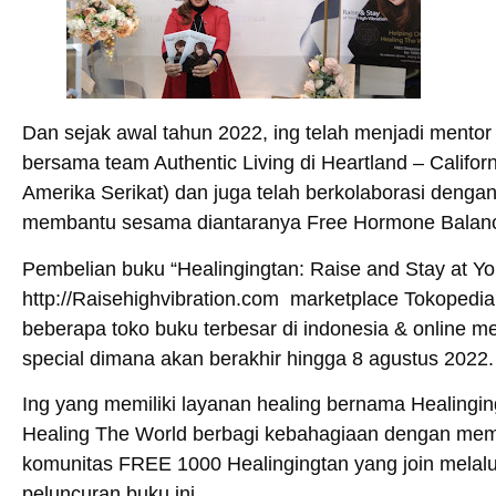
Dan sejak awal tahun 2022, ing telah menjadi mentor
bersama team Authentic Living di Heartland – Califor
Amerika Serikat) dan juga telah berkolaborasi dengan
membantu sesama diantaranya Free Hormone Balanci
Pembelian buku “Healingingtan: Raise and Stay at Your
http://Raisehighvibration.com marketplace Tokopedia 
beberapa toko buku terbesar di indonesia & online 
special dimana akan berakhir hingga 8 agustus 2022
Ing yang memiliki layanan healing bernama Healingin
Healing The World berbagi kebahagiaan dengan membe
komunitas FREE 1000 Healingingtan yang join melalu
peluncuran buku ini.